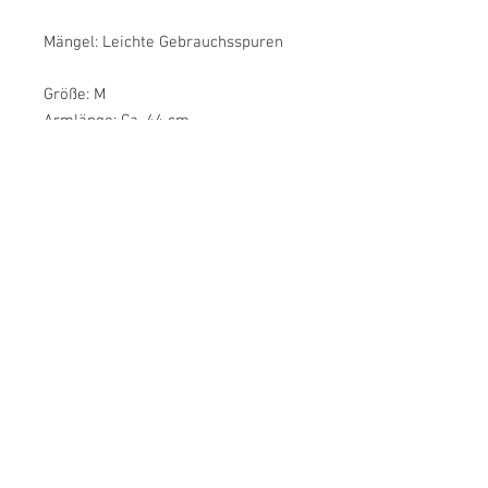
Mängel: Leichte Gebrauchsspuren
Größe: M
Armlänge: Ca. 44 cm
Brustweite: Ca. 58 cm
Länge: Ca. 62 cm
Farbe: Creme Weiß
Material: Seide
Label: Unbekannt
Zustand: Guter Vintage-Zustand
JulsVintage
Kundenservice
Impressum
Rückgabe & Widerruf
*Ab 100 € kostenfreier Versand in Deutschland
AGB
Zahlungsarten
Datenschutz
Versandkosten & Lieferung