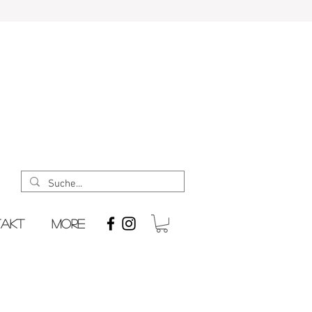
takt
More