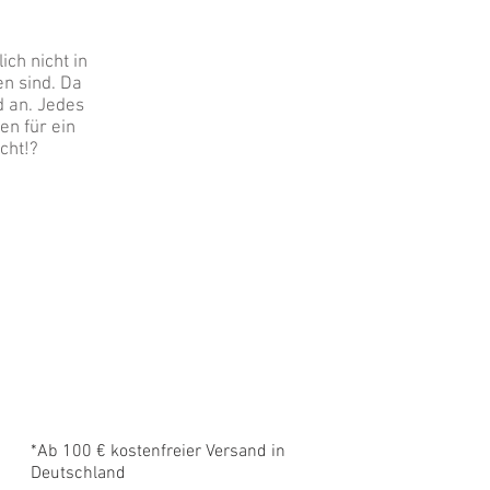
ich nicht in
en sind. Da
d an. Jedes
en für ein
icht!?
*Ab 100 € kostenfreier Versand in
Deutschland