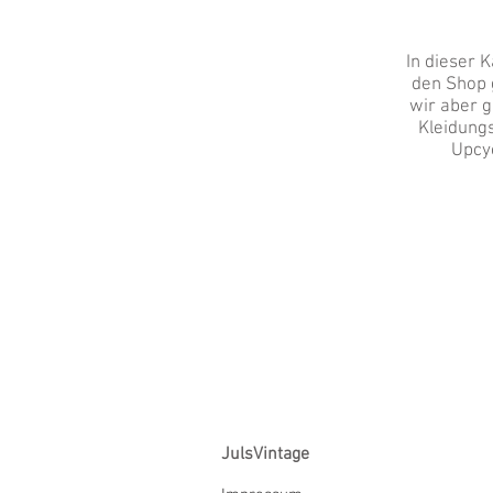
In dieser K
den Shop g
wir aber g
Kleidungs
Upcyc
JulsVintage