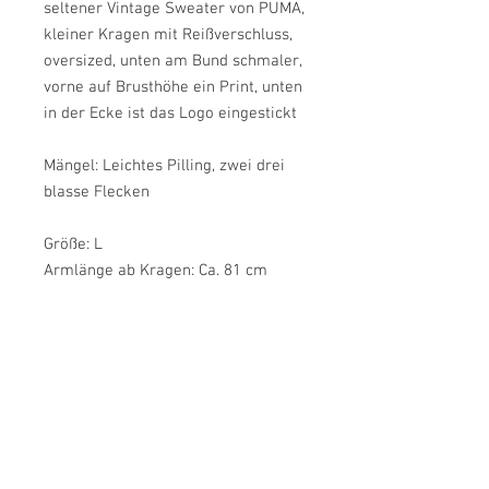
seltener Vintage Sweater von PUMA,
kleiner Kragen mit Reißverschluss,
oversized, unten am Bund schmaler,
vorne auf Brusthöhe ein Print, unten
in der Ecke ist das Logo eingestickt
Mängel: Leichtes Pilling, zwei drei
blasse Flecken
Größe: L
Armlänge ab Kragen: Ca. 81 cm
Brustweite: Ca. 70 cm
Bundweite unten: Ca. 43 cm
Länge: Ca. 64 cm
Farbe: Senfgelb, Blau, Weiß, Grün,
Himbeere
Material: 70% Baumwolle, 30%
Polyester