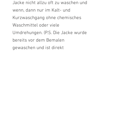
Jacke nicht allzu oft zu waschen und
wenn, dann nur im Kalt- und
Kurzwaschgang ohne chemisches
Waschmittel oder viele
Umdrehungen. (P.S. Die Jacke wurde
bereits vor dem Bemalen
gewaschen und ist direkt
ausgehfertig). Letztendlich können
wir keine 100%tige Garantie geben,
aber es gab bisher keinerlei
Beanstandungen von anderen
Kunden, die eine bemalte Jacke von
uns gekauft haben.
Größe: L-XL (Herrengröße L)
Armlänge ab Kragen: Ca. 83 cm
Brustweite: Ca. 66 cm
Länge: Ca. 63 cm