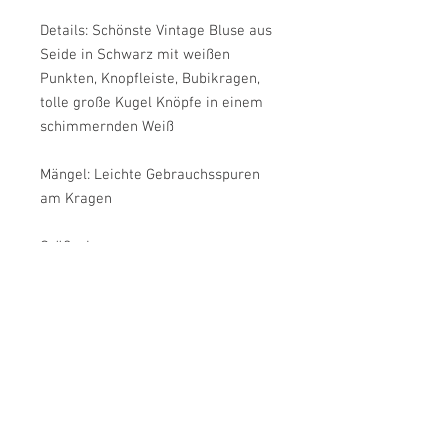
Details: Schönste Vintage Bluse aus
Seide in Schwarz mit weißen
Punkten, Knopfleiste, Bubikragen,
tolle große Kugel Knöpfe in einem
schimmernden Weiß
Mängel: Leichte Gebrauchsspuren
am Kragen
Größe: L
Armlänge: Ca. 75 cm
Brustweite: Ca. 56 cm
Länge: Ca. 71 cm
Farbe: Schwarz, Rot, Braun
Material: Schätzungsweise Viskose
oder Cupro
Label: bs collection