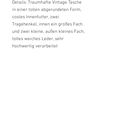
Details: Traumhafte Vintage Tasche
in einer tollen abgerundeten Form,
cooles Innenfutter, zwei
Tragehenkel, innen ein großes Fach
und zwei kleine, außen kleines Fach,
tolles weiches Leder, sehr
hochwertig verarbeitet
Mängel: Minimale Gebrauchsspuren
L/B/H: 29-43cm (von oben nach
unten breiter werdend)/9cm/37cm
Farbe: Bordeaux, Gold
Material: Leder
Label: Goldpfeil
Zustand: Guter Vintage-Zustand