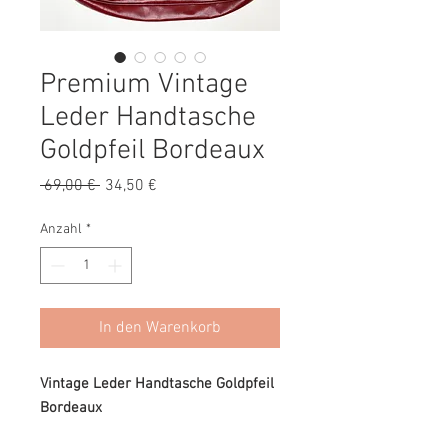
Premium Vintage
Leder Handtasche
Goldpfeil Bordeaux
Standardpreis
Sale-
 69,00 € 
34,50 €
Preis
Anzahl
*
In den Warenkorb
Vintage Leder Handtasche Goldpfeil
Bordeaux