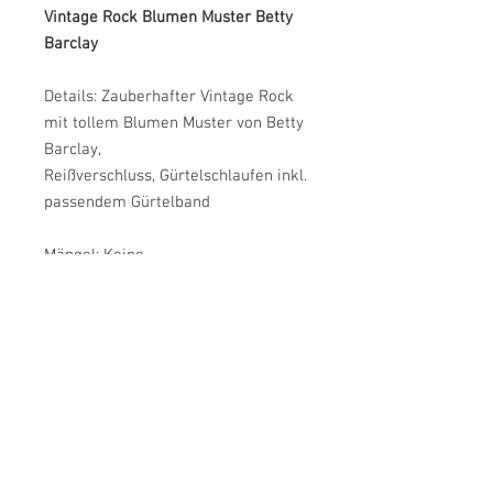
Vintage Rock Blumen Muster Betty
Barclay
Details: Zauberhafter Vintage Rock
mit tollem Blumen Muster von Betty
Barclay,
Reißverschluss, Gürtelschlaufen inkl.
passendem Gürtelband
Mängel: Keine
Größe: M
Bundweite: Ca. 37 cm
Länge: Ca. 78 cm
Farbe: Weiß, Lila, Grün, Rot, Gelb
Material: Baumwolle, Futter: Acetat
Label: Betty Barclay