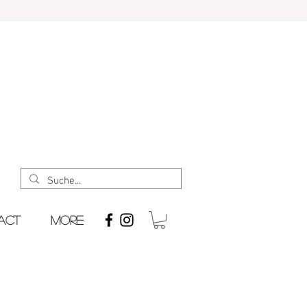
act
More