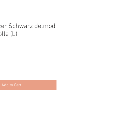
zer Schwarz delmod
lle (L)
Add to Cart