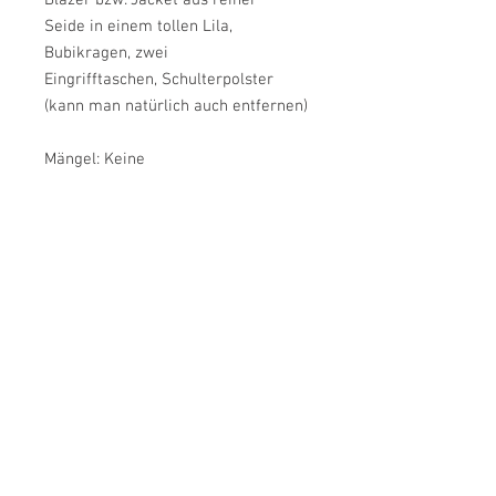
Blazer bzw. Jacket aus reiner
Seide in einem tollen Lila,
Bubikragen, zwei
Eingrifftaschen, Schulterpolster
(kann man natürlich auch entfernen)
Mängel: Keine
Größe: XL
Armlänge: Ca. 77 cm
Brustweite: Ca. 60 cm
Länge: Ca. 78 cm
Farbe: Lila
Material: Seide, Futter: Acetat
Label: C&A
Zustand: Sehr guter Vintage-Zustand
JulsVintage
customer service