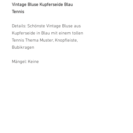
Vintage Bluse Kupferseide Blau
Tennis
Details: Schönste Vintage Bluse aus
Kupferseide in Blau mit einem tollen
Tennis Thema Muster, Knopfleiste,
Bubikragen
Mängel: Keine
Größe: L
Armlänge: Ca. 43 cm
Brustweite: Ca. 59 cm
Länge: Ca. 78 cm
Farbe: Blau
Material: Kupferseide
Label: Tru