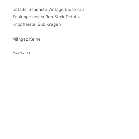
Details: Schönste Vintage Bluse mit
Schluppe und süßen Stick Details,
Knopfleiste, Bubikragen
Mängel: Keine
Größe: M
Armlänge: Ca. 75 cm
Brustweite: Ca. 56 cm
Länge: Ca. 70 cm
Farbe: Weiß, Grün, Gelb, Pink
Material: Baumwolle
Label: Grätz
Zustand: Sehr guter Vintage-Zustand
JulsVintage
customer service