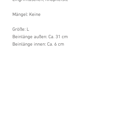
Mängel: Keine
Größe: L
Beinlänge außen: Ca. 31 cm
Beinlänge innen: Ca. 6 cm
Bundweite: Ca. 41 cm
Schritthöhe: Ca. 30 cm
Oberschenkelweite: Ca. 31 cm
Farbe: Hellgrau
Material: Baumwolle
Label: Cotton Belt
Zustand: Sehr guter Vintage-Zustand
JulsVintage
customer service
imprint
Return & Cancellation