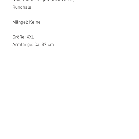
Nike mit Michigan Stick vorne,
Rundhals
Mängel: Keine
Größe: XXL
Armlänge: Ca. 87 cm
Brustweite: Ca. 74 cm
Länge: Ca. 81 cm
Farbe: Blau, Gelb
Material: 65% Baumwolle, 35%
Polyester
Label: Nike
Zustand: Sehr guter Vintage-Zustand
JulsVintage
customer service
imprint
Return & Cancellation