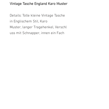
Vintage Tasche England Karo Muster
Details: Tolle kleine Vintage Tasche
in Englischem Stil, Karo
Muster, langer Tragehenkel, Verschl
uss mit Schnapper, innen ein Fach
Mängel: Leichte Gebrauchsspuren
L/B/H: 12/2,5/13
Farbe: Rot, Grün, Orange, Gold
Material: Leder
Label: Unbekannt Made in Italy
Zustand: Guter Vintage-Zustand
JulsVintage
customer service
imprint
Return & Cancellation
*Free shipping in Germany from €70